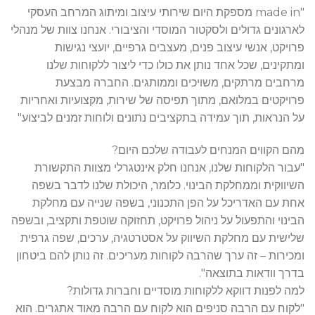
"made in מספקת היום שירותי עיצוב ומיתוג המרחב העסקי
לארגונים גדולים ולסקטור המוסדי והציבורי. אנחנו צוות של מנהלי
פרויקט, אנשי עיצוב פנים, מעצבים גרפיים, יועצי נגישות
ומתקינים, שכל אחד נותן את כולו כדי ליצור ללקוחות שלנו
מרחבים מרתקים, משויכים וממותגים. החברה מבצעת
פרויקטים במלואם, מתוך תפיסה של שירות, מקצועיות ואחריות
על הנראות, תוך עמידה בתקציבים נתונים ולוחות זמנים לביצוע"
מהם הקווים המנחים לעבודה שלכם היום?
"עבור הלקוחות שלנו, אנחנו חלק אינטגרלי מצוות התקשורת
השיווקית וממחלקת הבינוי. כלומר, היכולת שלנו לדבר בשפה
אחת עם האדריכל על הפן התכנוני, בשפה שנייה עם מחלקת
הבינוי והתפעול על ניהול פרויקט, תחזוקה שוטפת ותקציב, ובשפה
שלישית עם מחלקת השיווק על אסטרטגיה, ערכים, שפה גרפית
ומכירות – זה ערך שהרבה לקוחות מעריכים. זה נותן להם ביטחון
בדרך וודאות בתוצאה".
למה לפנות דווקא ללקוחות מוסדיים וחברות גדולות?
"לקוח עם הרבה סניפים הוא לקוח עם הרבה מאוד אתגרים. הוא