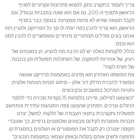
צריך לעמוד בתקציב נתון, למצוא פתרונות עקרוניים לסניף
הראשון ולסניף ה-200, גם אם הוא שונה במבניות ובגודל, וגם
לקבל תוצאה שהיא לא פחות ממצוינת. בנוסף, כבר בסניף
הראשון, הוא צריך להבין כמה יעלה לו סך כל הפרויקט, ולעניין הזה
אנחנו בונים מודלים תמחוריים מיוחדים ומאפשרים לו להבין למה
הוא נכנס.
ככלל, ללקוחות כאלה יש לנו הרבה מה להציע, הן במונחים של
רעיון, של אחריות להתקנה, של הסתכלות תפעולית והן בהבנה
של חווית לקוח".
את המשפט האחרון הוא מדגים באמצעות פרוייקט שעשה
המשרד לחברת הדלק דור אלון – מיתוג חנויות הנוחות אלונית,
וחנויות המרכול במושבים ובקיבוצים .
"כשיצאנו לפיילוט, סיירנו בלפחות 15 נקודות מכירה כדי ללמוד
הרגלים וצרכים. הפתרון שהצענו צפה התנהגות עתידית והתחשב
תפעולית ותקציבית בתנאי העבודה של הלקוח. למשל, יצרנו
תבניות ומסגרות לקידום מבצעים ואלמנטים גרפיים, כך שעובדי
הקופה יצטרכו רק לקבל את הפוסטרים או העלונים במסגרת קו
ההפצה ולשים אותם בקלות ובאופן עצמאי במקומות הנכונים"