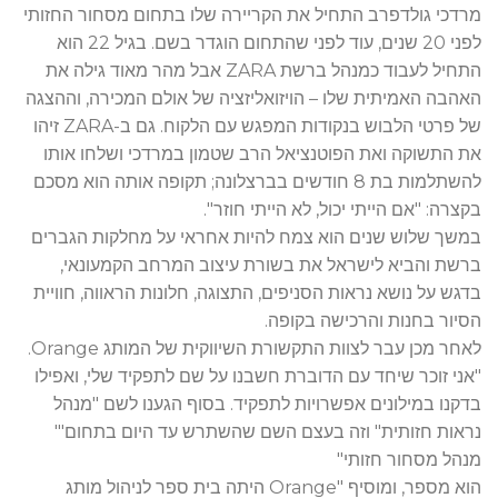
מרדכי גולדפרב התחיל את הקריירה שלו בתחום מסחור החזותי
לפני 20 שנים, עוד לפני שהתחום הוגדר בשם. בגיל 22 הוא
התחיל לעבוד כמנהל ברשת ZARA אבל מהר מאוד גילה את
האהבה האמיתית שלו – הויזואליזציה של אולם המכירה, וההצגה
של פרטי הלבוש בנקודות המפגש עם הלקוח. גם ב-ZARA זיהו
את התשוקה ואת הפוטנציאל הרב שטמון במרדכי ושלחו אותו
להשתלמות בת 8 חודשים בברצלונה; תקופה אותה הוא מסכם
בקצרה: "אם הייתי יכול, לא הייתי חוזר".
במשך שלוש שנים הוא צמח להיות אחראי על מחלקות הגברים
ברשת והביא לישראל את בשורת עיצוב המרחב הקמעונאי,
בדגש על נושא נראות הסניפים, התצוגה, חלונות הראווה, חוויית
הסיור בחנות והרכישה בקופה.
לאחר מכן עבר לצוות התקשורת השיווקית של המותג Orange.
"אני זוכר שיחד עם הדוברת חשבנו על שם לתפקיד שלי, ואפילו
בדקנו במילונים אפשרויות לתפקיד. בסוף הגענו לשם "מנהל
נראות חזותית" וזה בעצם השם שהשתרש עד היום בתחום'"
מנהל מסחור חזותי"
הוא מספר, ומוסיף "Orange היתה בית ספר לניהול מותג