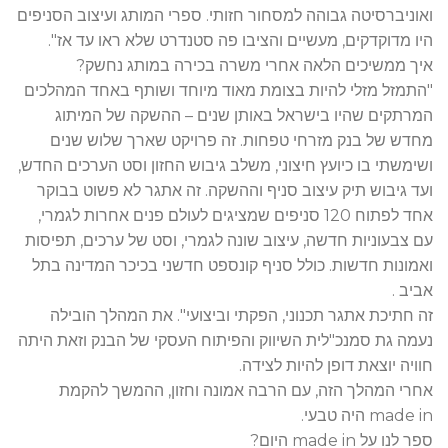
ואוניברסיטה גבוהה למסחור חזותי. ספרי המותג ועיצוב הסניפים
היו מדוקדקים, מעשיים והציבו פה סטנדרט שלא ראו עד אז".
איך ממשיכים הלאה אחרי משרה בכירה במותג נחשק?
"התמזל מזלי להיות בצומת מאוד מיוחד ושותף באחד המהלכים
המרתקים שהיו בישראל באותן שנים – ההשקה של המיתוג
מחדש של בנק מזרחי טפחות. זה פרויקט שארך שלוש שנים
ושימשתי בו כיועץ חיצוני, משלב גיבוש החזון וסט הערכים החדש,
ועד גיבוש תיק עיצוב סניף וההשקה. זה אתגר לא פשוט בבוקר
אחד לפתוח 120 סניפים שמציגים לעולם פנים אחרות לגמרי,
עם צבעוניות חדשה, עיצוב שונה לגמרי, וסט של ערכים, תפיסות
ואמונות חדשות. כולל סניף קונספט חדשני בכיכר המדינה בתל
אביב .
זה חתיכת אתגר תכנוני, הפקתי וביצועי". את המהלך הובילה
נעמה גת סמנכ"לית השיווק והפיתוח העסקי של הבנק וזאת היתה
חוויה יוצאת דופן להיות לצידה.
אחרי המהלך הזה, עם הרבה אמונה וחזון, ההמשך להקמת
made in היה טבעי.
ספר לנו על made in היום?