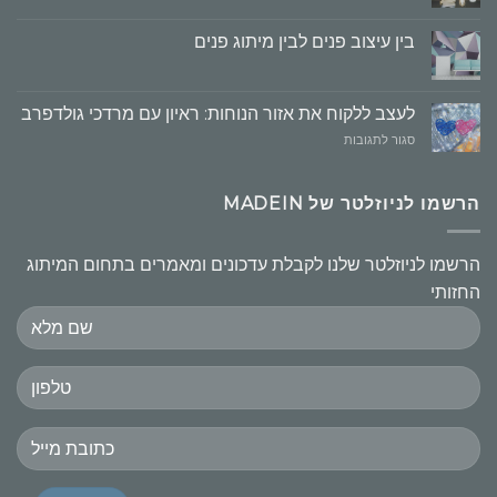
עיצוב
המרחב
בין עיצוב פנים לבין מיתוג פנים
הקמעונאי,
העקרונות
חשובים
לעצב ללקוח את אזור הנוחות: ראיון עם מרדכי גולדפרב
על
סגור לתגובות
לעצב
ללקוח
את
הרשמו לניוזלטר של MADEIN
אזור
הנוחות:
ראיון
הרשמו לניוזלטר שלנו לקבלת עדכונים ומאמרים בתחום המיתוג
עם
החזותי
מרדכי
גולדפרב