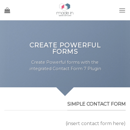
Ski
t
conten
CREATE POWERFUL
FORMS
Create Powerful forms with the
integrated Contact Form 7 Plugin.
SIMPLE CONTACT FORM
(insert contact form here)