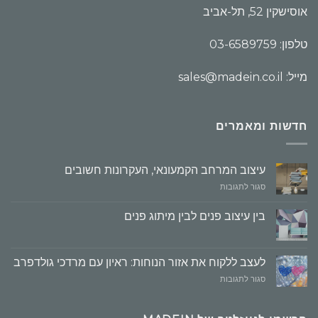
אוסישקין 52, תל-אביב
טלפון: 03-6589759
מייל: sales@madein.co.il
חדשות ומאמרים
עיצוב המרחב הקמעונאי, העקרונות חשובים
על
סגור לתגובות
עיצוב
המרחב
בין עיצוב פנים לבין מיתוג פנים
הקמעונאי,
העקרונות
חשובים
לעצב ללקוח את אזור הנוחות: ראיון עם מרדכי גולדפרב
על
סגור לתגובות
לעצב
ללקוח
את