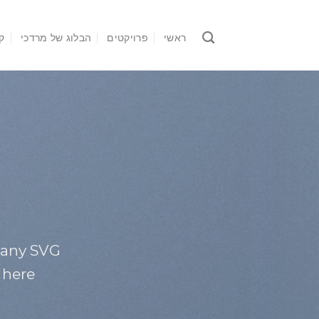
Ski
t
ראשי
פרויקטים
הבלוג של מרדכי
ק
conten
 any SVG
here: