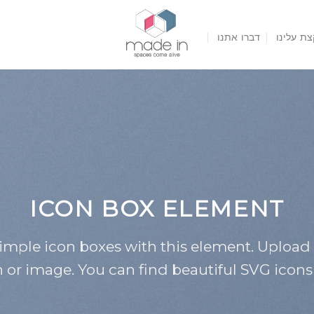
צת עלינו
דברו אתנו
ICON BOX ELEMENT
simple icon boxes with this element. Upload
n or image. You can find beautiful SVG icons 