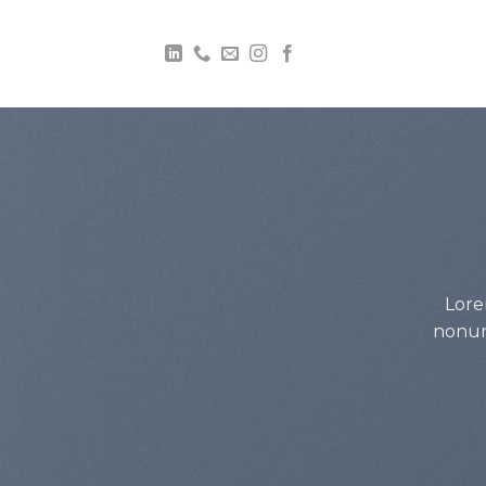
Lore
nonum