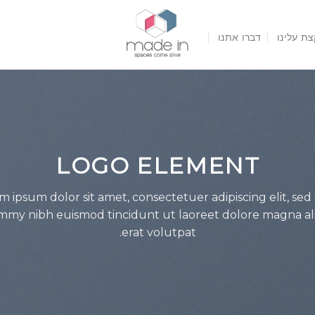
צת עלינו
דברו אתנו
LOGO ELEMENT
m ipsum dolor sit amet, consectetuer adipiscing elit, sed
my nibh euismod tincidunt ut laoreet dolore magna a
erat volutpat.