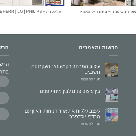
רד הביטחון – ביתן חיל האוויר
אלקטרה – LIEBHERR | LG | PHILIPS
חדשות ומאמרים
הרשמו
הרשמ
עיצוב המרחב הקמעונאי, העקרונות
בתחו
חשובים
על
סגור לתגובות
עיצוב
המרחב
בין עיצוב פנים לבין מיתוג פנים
הקמעונאי,
העקרונות
חשובים
לעצב ללקוח את אזור הנוחות: ראיון עם
מרדכי גולדפרב
על
סגור לתגובות
לעצב
ללקוח