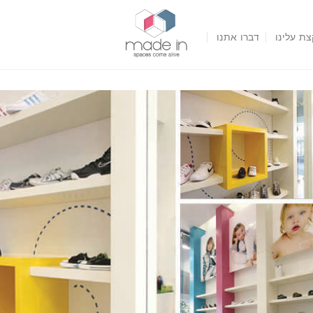
צת עלינו
דברו אתנו