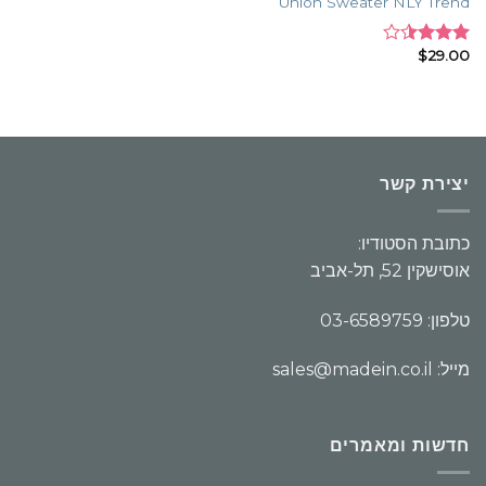
Union Sweater NLY Trend
$
29.00
Rated
3.50
out
of 5
יצירת קשר
כתובת הסטודיו:
אוסישקין 52, תל-אביב
טלפון: 03-6589759
מייל: sales@madein.co.il
חדשות ומאמרים