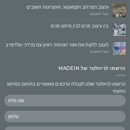
עיצוב המרחב הקמעונאי, העקרונות חשובים
על
סגור לתגובות
עיצוב
המרחב
בין עיצוב פנים לבין מיתוג פנים
הקמעונאי,
העקרונות
חשובים
לעצב ללקוח את אזור הנוחות: ראיון עם מרדכי גולדפרב
על
סגור לתגובות
לעצב
ללקוח
את
הרשמו לניוזלטר של MADEIN
אזור
הנוחות:
ראיון
הרשמו לניוזלטר שלנו לקבלת עדכונים ומאמרים בתחום המיתוג
עם
החזותי
מרדכי
גולדפרב