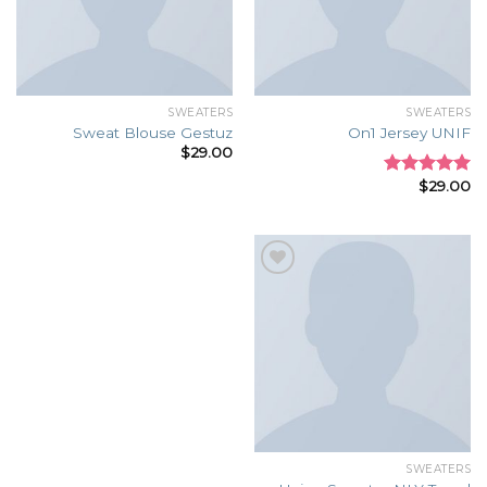
SWEATERS
SWEATERS
Sweat Blouse Gestuz
On1 Jersey UNIF
$
29.00
$
29.00
Rated
5.00
out of 5
Add to
wishlist
SWEATERS