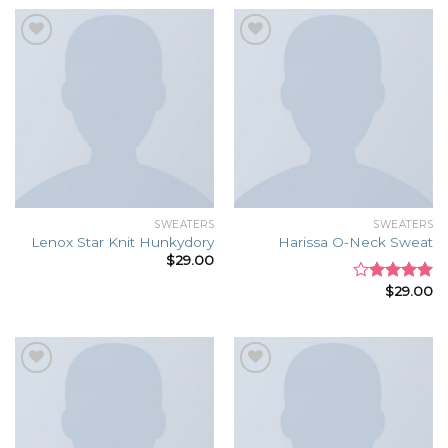
Add to
Add to
wishlist
wishlist
SWEATERS
SWEATERS
Lenox Star Knit Hunkydory
Harissa O-Neck Sweat
$
29.00
$
29.00
Rated
4.00
out
of 5
Add to
Add to
wishlist
wishlist