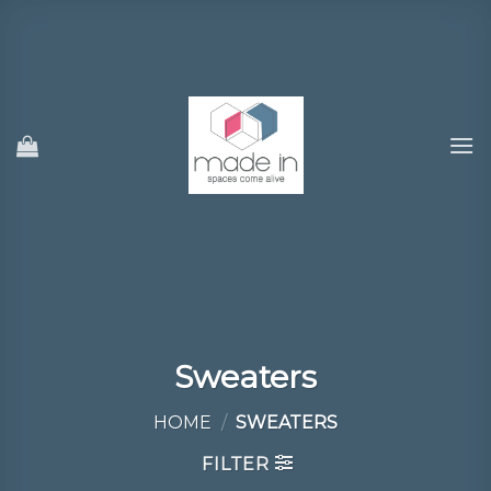
Ski
t
conten
Sweaters
HOME
/
SWEATERS
FILTER