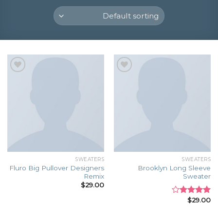
Add to
Add to
wishlist
wishlist
SWEATERS
SWEATERS
Fluro Big Pullover Designers
Brooklyn Long Sleeve
Remix
Sweater
$
29.00
$
29.00
Rated
4.00
out
of 5