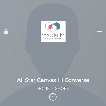
Ski
t
conten
All Star Canvas Hi Converse
HOME
/
SHOES