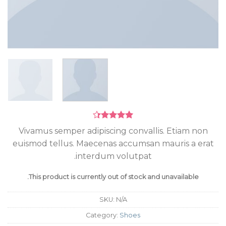
Rated
3
Vivamus semper adipiscing convallis. Etiam non
4.33
out
euismod tellus. Maecenas accumsan mauris a erat
of 5
based on
interdum volutpat.
customer
ratings
This product is currently out of stock and unavailable.
SKU:
N/A
Category:
Shoes