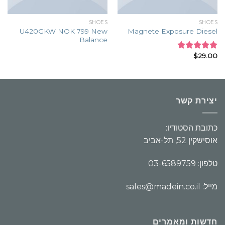
SHOES
SHOES
U420GKW NOK 799 New
Magnete Exposure Diesel
Balance
$
29.00
Rated
5.00
out of 5
יצירת קשר
כתובת הסטודיו:
אוסישקין 52, תל-אביב
טלפון: 03-6589759
מייל: sales@madein.co.il
חדשות ומאמרים