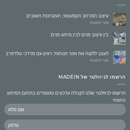
עיצוב המרחב הקמעונאי, העקרונות חשובים
על
סגור לתגובות
עיצוב
המרחב
בין עיצוב פנים לבין מיתוג פנים
הקמעונאי,
העקרונות
חשובים
לעצב ללקוח את אזור הנוחות: ראיון עם מרדכי גולדפרב
על
סגור לתגובות
לעצב
ללקוח
את
הרשמו לניוזלטר של MADEIN
אזור
הנוחות:
ראיון
הרשמו לניוזלטר שלנו לקבלת עדכונים ומאמרים בתחום המיתוג
עם
החזותי
מרדכי
גולדפרב