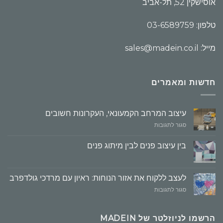
אוסישקין 52, תל-אביב
טלפון: 03-6589759
מייל: sales@madein.co.il
חדשות ומאמרים
עיצוב המרחב הקמעונאי, העקרונות חשובים
על
סגור לתגובות
עיצוב
המרחב
בין עיצוב פנים לבין מיתוג פנים
הקמעונאי,
העקרונות
חשובים
לעצב ללקוח את אזור הנוחות: ראיון עם מרדכי גולדפרב
על
סגור לתגובות
לעצב
ללקוח
את
הרשמו לניוזלטר של MADEIN