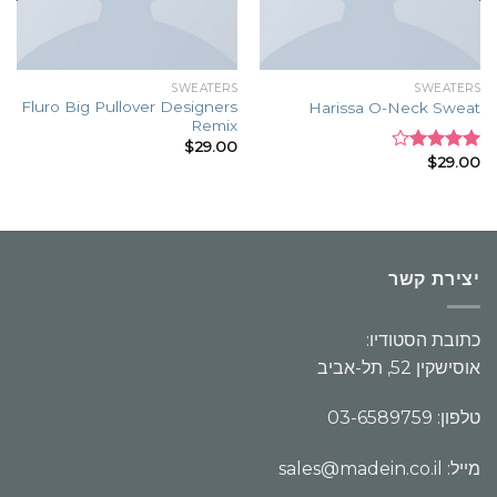
SWEATERS
SWEATERS
Fluro Big Pullover Designers
Harissa O-Neck Sweat
Remix
$
29.00
$
29.00
Rated
4.00
out
of 5
יצירת קשר
כתובת הסטודיו:
אוסישקין 52, תל-אביב
טלפון: 03-6589759
מייל: sales@madein.co.il