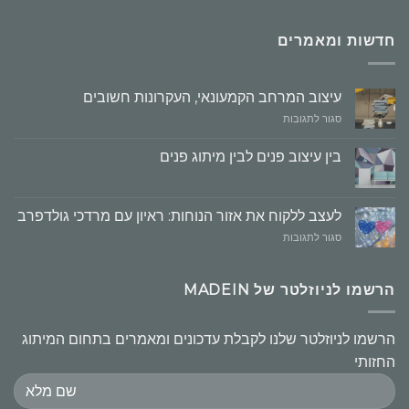
חדשות ומאמרים
עיצוב המרחב הקמעונאי, העקרונות חשובים
על
סגור לתגובות
עיצוב
המרחב
בין עיצוב פנים לבין מיתוג פנים
הקמעונאי,
העקרונות
חשובים
לעצב ללקוח את אזור הנוחות: ראיון עם מרדכי גולדפרב
על
סגור לתגובות
לעצב
ללקוח
את
הרשמו לניוזלטר של MADEIN
אזור
הנוחות:
ראיון
הרשמו לניוזלטר שלנו לקבלת עדכונים ומאמרים בתחום המיתוג
עם
החזותי
מרדכי
גולדפרב