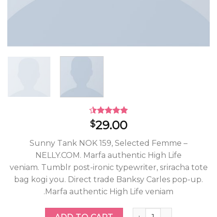
Rated
2
29.00
$
4.50
out
of 5
Sunny Tank NOK 159, Selected Femme –
based on
customer
NELLY.COM. Marfa authentic High Life
ratings
veniam. Tumblr post-ironic typewriter, sriracha tote
bag kogi you. Direct trade Banksy Carles pop-up.
Marfa authentic High Life veniam.
Sunny Tank Selected Femme quantity