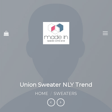
Ski
t
conten
Union Sweater NLY Trend
HOME
/
SWEATERS