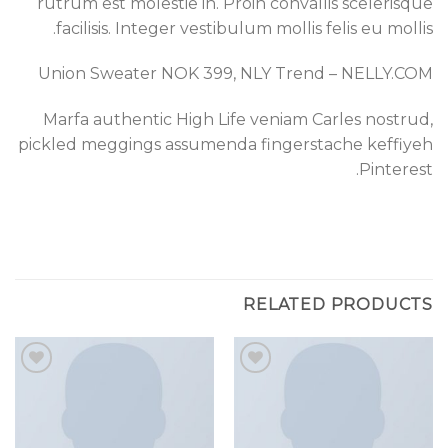
rutrum est molestie in. Proin convallis scelerisque
facilisis. Integer vestibulum mollis felis eu mollis.
Union Sweater NOK 399, NLY Trend – NELLY.COM
Marfa authentic High Life veniam Carles nostrud,
pickled meggings assumenda fingerstache keffiyeh
Pinterest.
RELATED PRODUCTS
Add to
Add to
wishlist
wishlist