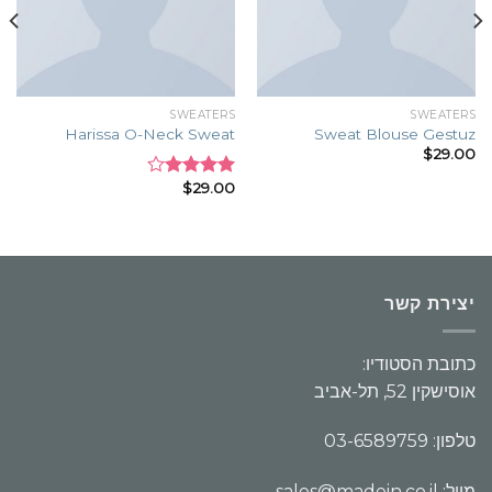
SWEATERS
SWEATERS
Harissa O-Neck Sweat
Sweat Blouse Gestuz
$
29.00
$
29.00
Rated
4.00
out
of 5
יצירת קשר
כתובת הסטודיו:
אוסישקין 52, תל-אביב
טלפון: 03-6589759
מייל: sales@madein.co.il