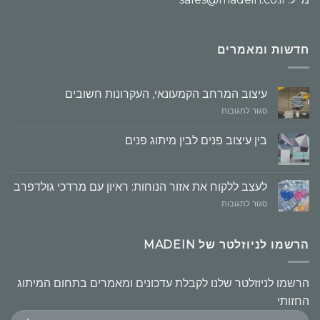
חדשות ומאמרים
עיצוב המרחב הקמעונאי, העקרונות חשובים
על
סגור לתגובות
עיצוב
המרחב
בין עיצוב פנים לבין מיתוג פנים
הקמעונאי,
העקרונות
חשובים
לעצב ללקוח את אזור הנוחות: ראיון עם מרדכי גולדפרב
על
סגור לתגובות
לעצב
ללקוח
את
הרשמו לניוזלטר של MADEIN
אזור
הנוחות:
ראיון
הרשמו לניוזלטר שלנו לקבלת עדכונים ומאמרים בתחום המיתוג
עם
החזותי
מרדכי
גולדפרב