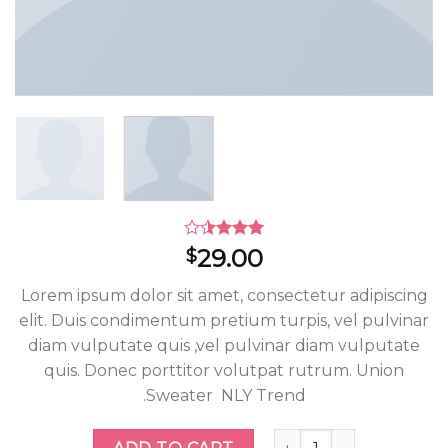
Rated
2
29.00
$
3.50
out
of 5
Lorem ipsum dolor sit amet, consectetur adipiscing
based
on
elit. Duis condimentum pretium turpis, vel pulvinar
customer
diam vulputate quis ,vel pulvinar diam vulputate
ratings
quis. Donec porttitor volutpat rutrum. Union
Sweater NLY Trend.
Union Sweater NLY Trend quantity