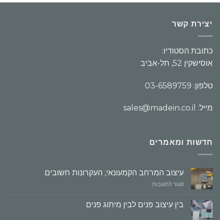
יצירת קשר
כתובת הסטודיו:
אוסישקין 52, תל-אביב
טלפון: 03-6589759
מייל: sales@madein.co.il
חדשות ומאמרים
עיצוב המרחב הקמעונאי, העקרונות חשובים
על
סגור לתגובות
עיצוב
המרחב
בין עיצוב פנים לבין מיתוג פנים
הקמעונאי,
העקרונות