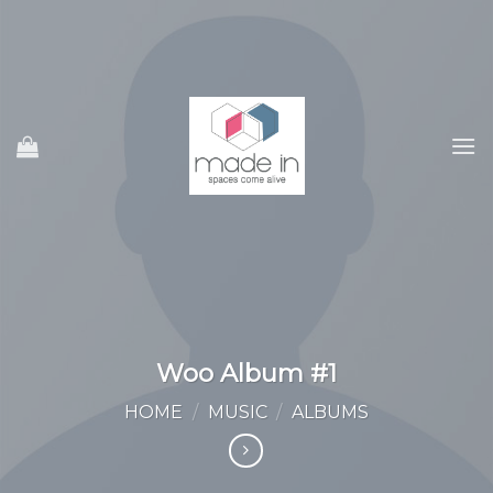
Ski
t
conten
Woo Album #1
HOME
/
MUSIC
/
ALBUMS