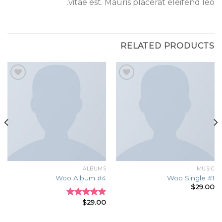
vitae est. Mauris placerat eleifend leo.
RELATED PRODUCTS
Add to
Add to
wishlist
wishlist
ALBUMS
MUSIC
Woo Album #4
Woo Single #1
$
29.00
$
29.00
Rated
5.00
out of 5