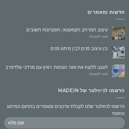
חדשות ומאמרים
עיצוב המרחב הקמעונאי, העקרונות חשובים
על
סגור לתגובות
עיצוב
המרחב
בין עיצוב פנים לבין מיתוג פנים
הקמעונאי,
העקרונות
חשובים
לעצב ללקוח את אזור הנוחות: ראיון עם מרדכי גולדפרב
על
סגור לתגובות
לעצב
ללקוח
את
הרשמו לניוזלטר של MADEIN
אזור
הנוחות:
ראיון
הרשמו לניוזלטר שלנו לקבלת עדכונים ומאמרים בתחום המיתוג
עם
החזותי
מרדכי
גולדפרב