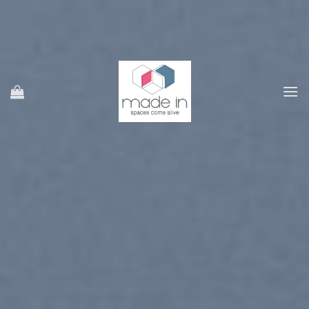
Ski
t
conten