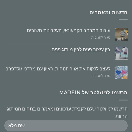
חדשות ומאמרים
עיצוב המרחב הקמעונאי, העקרונות חשובים
על
סגור לתגובות
עיצוב
המרחב
בין עיצוב פנים לבין מיתוג פנים
הקמעונאי,
העקרונות
חשובים
לעצב ללקוח את אזור הנוחות: ראיון עם מרדכי גולדפרב
על
סגור לתגובות
לעצב
ללקוח
את
הרשמו לניוזלטר של MADEIN
אזור
הנוחות:
ראיון
הרשמו לניוזלטר שלנו לקבלת עדכונים ומאמרים בתחום המיתוג
עם
החזותי
מרדכי
גולדפרב