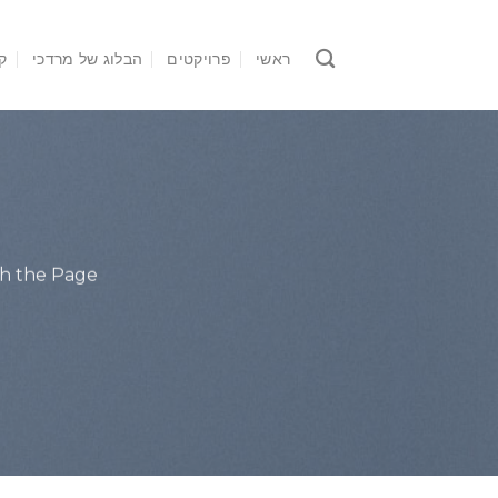
Ski
t
ראשי
פרויקטים
הבלוג של מרדכי
ק
conten
S
th the Page