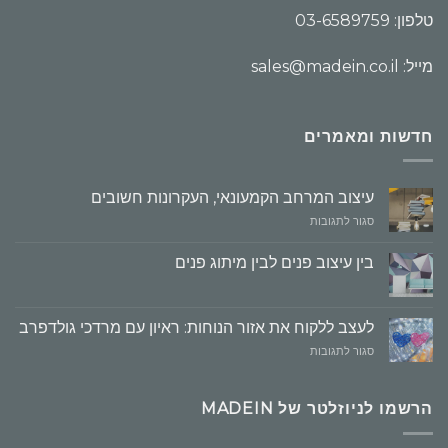
טלפון: 03-6589759
מייל: sales@madein.co.il
חדשות ומאמרים
עיצוב המרחב הקמעונאי, העקרונות חשובים
על
סגור לתגובות
עיצוב
המרחב
בין עיצוב פנים לבין מיתוג פנים
הקמעונאי,
העקרונות
חשובים
לעצב ללקוח את אזור הנוחות: ראיון עם מרדכי גולדפרב
על
סגור לתגובות
לעצב
ללקוח
את
הרשמו לניוזלטר של MADEIN
אזור
הנוחות: