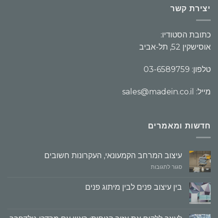
יצירת קשר
כתובת הסטודיו:
אוסישקין 52, תל-אביב
טלפון: 03-6589759
מייל: sales@madein.co.il
חדשות ומאמרים
עיצוב המרחב הקמעונאי, העקרונות חשובים
על
סגור לתגובות
עיצוב
המרחב
בין עיצוב פנים לבין מיתוג פנים
הקמעונאי,
העקרונות
חשובים