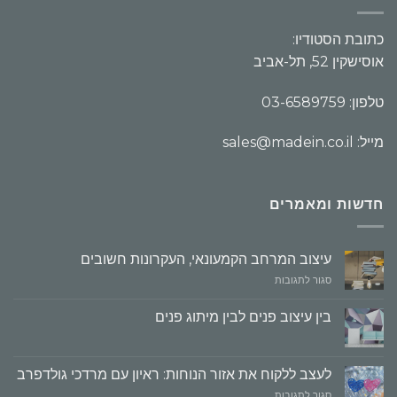
כתובת הסטודיו:
אוסישקין 52, תל-אביב
טלפון: 03-6589759
מייל: sales@madein.co.il
חדשות ומאמרים
עיצוב המרחב הקמעונאי, העקרונות חשובים
על
סגור לתגובות
עיצוב
המרחב
בין עיצוב פנים לבין מיתוג פנים
הקמעונאי,
העקרונות
חשובים
לעצב ללקוח את אזור הנוחות: ראיון עם מרדכי גולדפרב
על
סגור לתגובות