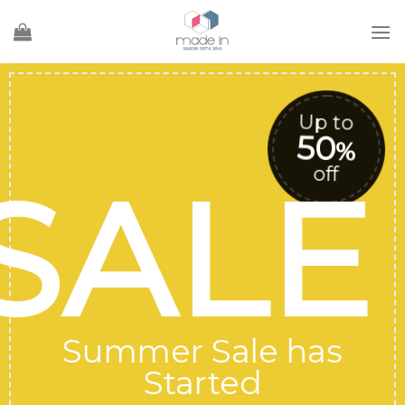
Ski
t
conten
to
Up to
50
%
%
off
SALE
Summer Sale has
Started