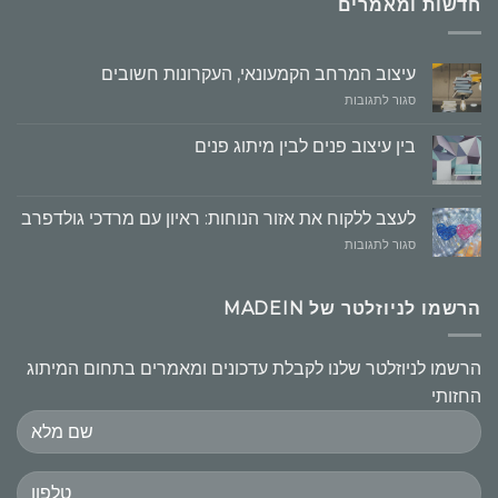
חדשות ומאמרים
עיצוב המרחב הקמעונאי, העקרונות חשובים
על
סגור לתגובות
עיצוב
המרחב
בין עיצוב פנים לבין מיתוג פנים
הקמעונאי,
העקרונות
חשובים
לעצב ללקוח את אזור הנוחות: ראיון עם מרדכי גולדפרב
על
סגור לתגובות
לעצב
ללקוח
את
הרשמו לניוזלטר של MADEIN
אזור
הנוחות:
ראיון
הרשמו לניוזלטר שלנו לקבלת עדכונים ומאמרים בתחום המיתוג
עם
החזותי
מרדכי
גולדפרב