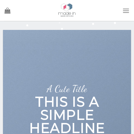
Ski
t
conten
A Cute Title
THIS IS A
SIMPLE
HEADLINE