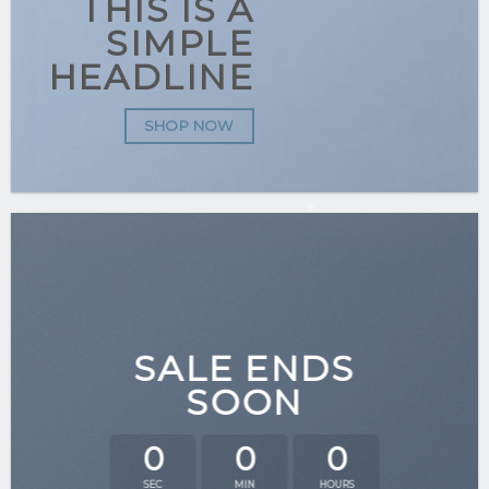
THIS IS A
SIMPLE
HEADLINE
SHOP NOW
SALE ENDS
SOON
0
0
0
SEC
MIN
HOURS