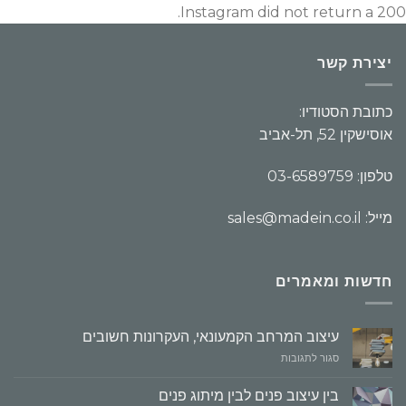
Instagram did not return a 200.
יצירת קשר
כתובת הסטודיו:
אוסישקין 52, תל-אביב
טלפון: 03-6589759
מייל: sales@madein.co.il
חדשות ומאמרים
עיצוב המרחב הקמעונאי, העקרונות חשובים
על
סגור לתגובות
עיצוב
המרחב
בין עיצוב פנים לבין מיתוג פנים
הקמעונאי,