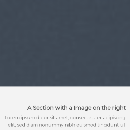
A Section with a Image on the right
Lorem ipsum dolor sit amet, consectetuer adipiscing
elit, sed diam nonummy nibh euismod tincidunt ut