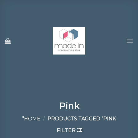
Ski
t
conten
Pink
HOME
/
PRODUCTS TAGGED “PINK”
FILTER