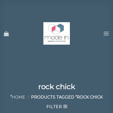
Ski
t
conten
rock chick
HOME
/
PRODUCTS TAGGED “ROCK CHICK”
FILTER