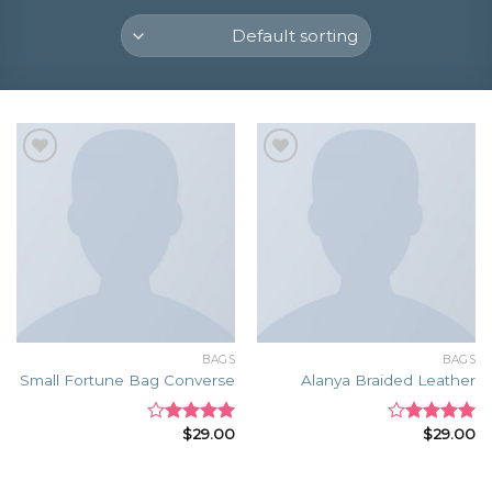
Add to
Add to
wishlist
wishlist
BAGS
BAGS
Small Fortune Bag Converse
Alanya Braided Leather
$
29.00
$
29.00
Rated
Rated
4.00
out
4.00
out
of 5
of 5