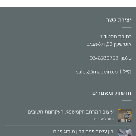
יצירת קשר
כתובת הסטודיו:
אוסישקין 52, תל-אביב
טלפון: 03-6589759
מייל: sales@madein.co.il
חדשות ומאמרים
עיצוב המרחב הקמעונאי, העקרונות חשובים
על
סגור לתגובות
עיצוב
המרחב
בין עיצוב פנים לבין מיתוג פנים
הקמעונאי,