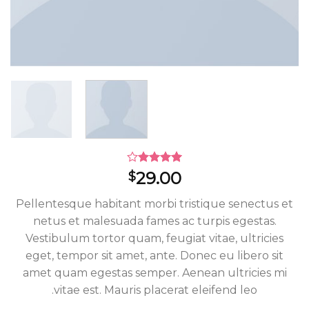
Rated
1
29.00
$
4.00
out
of 5
Pellentesque habitant morbi tristique senectus et
based on
customer
netus et malesuada fames ac turpis egestas.
rating
Vestibulum tortor quam, feugiat vitae, ultricies
eget, tempor sit amet, ante. Donec eu libero sit
amet quam egestas semper. Aenean ultricies mi
vitae est. Mauris placerat eleifend leo.