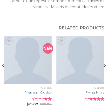
amet quam egestas semper. Aenean ultricies mi
vitae est. Mauris placerat eleifend leo.
RELATED PRODUCTS
Sale!
Add to
Add to
wishlist
wishlist
POSTERS
POSTERS
Premium Quality
Flying Ninja
$
29.00
$
29.00
Rated
Rated