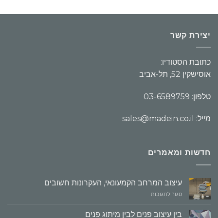
2.00
4.17
out
out
of 5
of 5
יצירת קשר
כתובת הסטודיו:
אוסישקין 52, תל-אביב
טלפון: 03-6589759
מייל: sales@madein.co.il
חדשות ומאמרים
עיצוב המרחב הקמעונאי, העקרונות חשובים
על
סגור לתגובות
עיצוב
המרחב
בין עיצוב פנים לבין מיתוג פנים