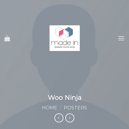
Ski
t
conten
Woo Ninja
HOME
/
POSTERS