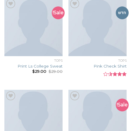
Sale!
Add to
Add to
חדש
wishlist
wishlist
TOPS
TOPS
Print Ls College Sweat
Pink Check Shirt
$
29.00
$
29.00
Rated
3.50
out
of 5
Sale!
Add to
Add to
wishlist
wishlist