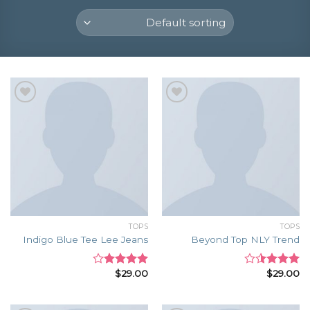
Add to
Add to
wishlist
wishlist
TOPS
TOPS
Indigo Blue Tee Lee Jeans
Beyond Top NLY Trend
$
29.00
$
29.00
Rated
Rated
4.00
out
3.50
out
of 5
of 5