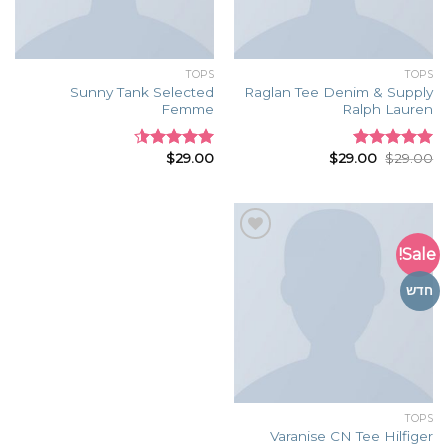
TOPS
TOPS
Sunny Tank Selected
Raglan Tee Denim & Supply
Femme
Ralph Lauren
$
29.00
$
29.00
$
29.00
Rated
Rated
5.00
4.50
out
out of 5
of 5
Sale!
Add to
wishlist
חדש
TOPS
Varanise CN Tee Hilfiger