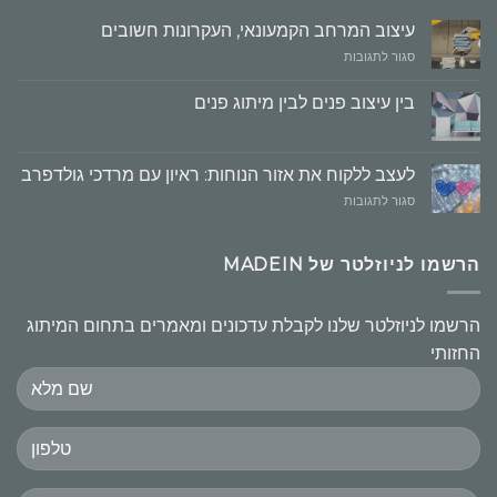
עיצוב המרחב הקמעונאי, העקרונות חשובים
על
סגור לתגובות
עיצוב
המרחב
בין עיצוב פנים לבין מיתוג פנים
הקמעונאי,
העקרונות
חשובים
לעצב ללקוח את אזור הנוחות: ראיון עם מרדכי גולדפרב
על
סגור לתגובות
לעצב
ללקוח
את
הרשמו לניוזלטר של MADEIN
אזור
הנוחות:
ראיון
הרשמו לניוזלטר שלנו לקבלת עדכונים ומאמרים בתחום המיתוג
עם
החזותי
מרדכי
גולדפרב