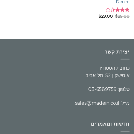
Denim
$
29.00
$
29.00
Rated
3.50
out
of 5
יצירת קשר
כתובת הסטודיו:
אוסישקין 52, תל-אביב
טלפון: 03-6589759
מייל: sales@madein.co.il
חדשות ומאמרים