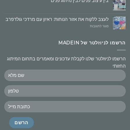
בין עיצוב פנים לבין מיתוג פנים
הקמעונאי,
העקרונות
חשובים
לעצב ללקוח את אזור הנוחות: ראיון עם מרדכי גולדפרב
על
סגור לתגובות
לעצב
ללקוח
את
הרשמו לניוזלטר של MADEIN
אזור
הנוחות:
ראיון
הרשמו לניוזלטר שלנו לקבלת עדכונים ומאמרים בתחום המיתוג
עם
החזותי
מרדכי
גולדפרב