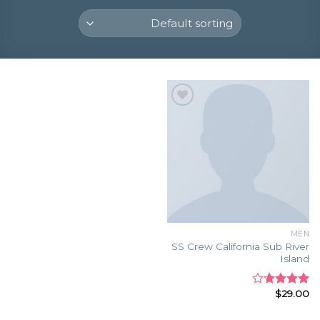
Add to
wishlist
MEN
SS Crew California Sub River
Island
$
29.00
Rated
3.67
out
of 5