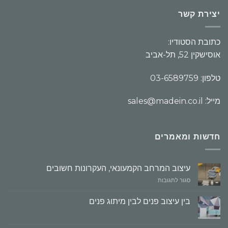
יצירת קשר
כתובת הסטודיו:
אוסישקין 52, תל-אביב
טלפון: 03-6589759
מייל: sales@madein.co.il
חדשות ומאמרים
עיצוב המרחב הקמעונאי, העקרונות חשובים
על
סגור לתגובות
עיצוב
המרחב
בין עיצוב פנים לבין מיתוג פנים
הקמעונאי,
העקרונות
חשובים