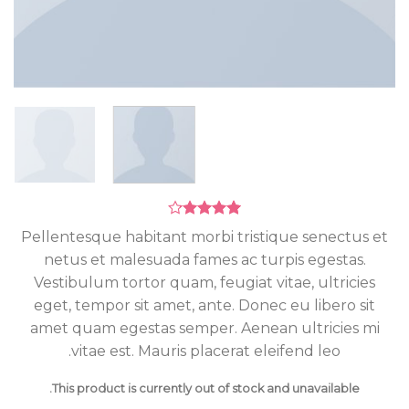
Rated
6
Pellentesque habitant morbi tristique senectus et
4.17
out
netus et malesuada fames ac turpis egestas.
of 5
based on
Vestibulum tortor quam, feugiat vitae, ultricies
customer
ratings
eget, tempor sit amet, ante. Donec eu libero sit
amet quam egestas semper. Aenean ultricies mi
vitae est. Mauris placerat eleifend leo.
This product is currently out of stock and unavailable.