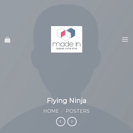
Ski
t
conten
Flying Ninja
HOME
/
POSTERS