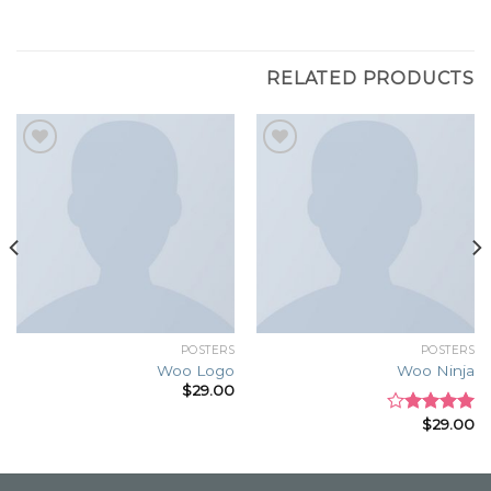
RELATED PRODUCTS
Add to
Add to
wishlist
wishlist
POSTERS
POSTERS
Woo Logo
Woo Ninja
$
29.00
$
29.00
Rated
4.00
out
of 5