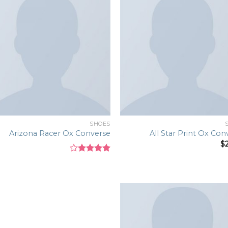
to
Add to
st
wishlist
SHOES
Arizona Racer Ox Converse
All Star Print Ox Con
$
Rated
4.00
out
of 5
Add to
wishlist