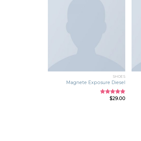
Add to
Add 
wishlist
wishli
SHOES
Magnete Exposure Diesel
$
29.00
Rated
5.00
out of 5