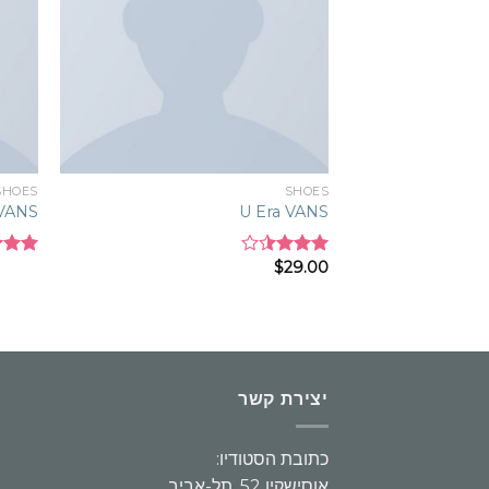
SHOES
SHOES
 VANS
U Era VANS
$
29.00
Rated
Rated
7
out
3.50
out
of 5
of 5
יצירת קשר
כתובת הסטודיו:
אוסישקין 52, תל-אביב