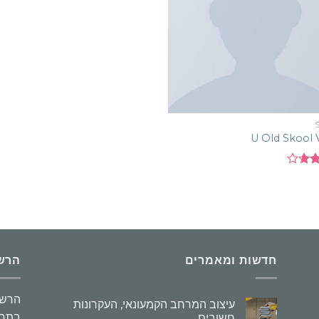
U Old Skool
3.6
חדשות ומאמרים
הרשמו
הרשמ
עיצוב המרחב הקמעונאי, העקרונות
בתחו
חשובים