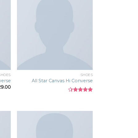
Add to
wishlist
SHOES
SHOES
verse
All Star Canvas Hi Converse
29.00
Rated
4.33
out
of 5
Add to
wishlist