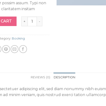
r possim assum. Typi non
claritatem insitam
Yoga Course quantity
 CART
tegory:
Booking
REVIEWS (0)
DESCRIPTION
nsectetuer adipiscing elit, sed diam nonummy nibh euis
m ad minim veniam, quis nostrud exerci tation ullamcorper 