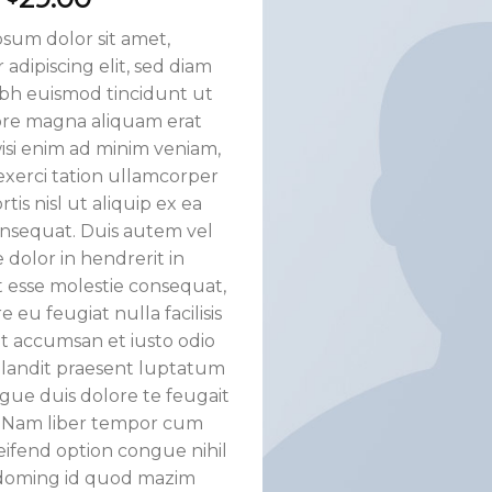
Add to
sum dolor sit amet,
wishlist
adipiscing elit, sed diam
h euismod tincidunt ut
ore magna aliquam erat
isi enim ad minim veniam,
exerci tation ullamcorper
rtis nisl ut aliquip ex ea
sequat. Duis autem vel
 dolor in hendrerit in
t esse molestie consequat,
e eu feugiat nulla facilisis
et accumsan et iusto odio
blandit praesent luptatum
ugue duis dolore te feugait
si. Nam liber tempor cum
leifend option congue nihil
doming id quod mazim