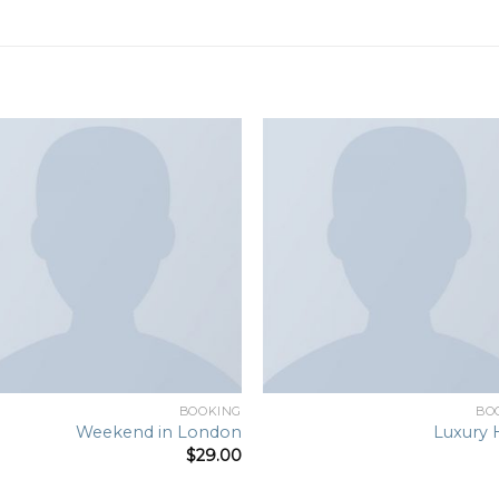
to
Add to
st
wishlist
BOOKING
BO
Weekend in London
Luxury 
$
29.00