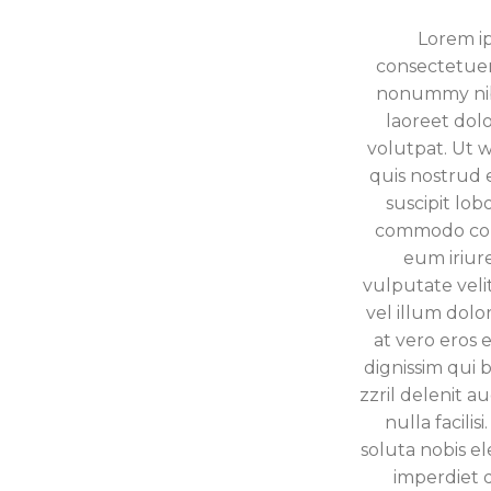
Lorem ip
consectetuer 
nonummy nib
laoreet dol
volutpat. Ut w
quis nostrud 
suscipit lobo
commodo con
eum iriure
vulputate veli
vel illum dolor
at vero eros 
dignissim qui 
zzril delenit a
nulla facili
soluta nobis e
imperdiet 