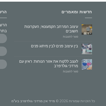
חדשות ומאמרים
הרשמו
הרשמ
עיצוב המרחב הקמעונאי, העקרונות
בתחו
חשובים
על
סגור לתגובות
עיצוב
המרחב
בין עיצוב פנים לבין מיתוג פנים
הקמעונאי,
העקרונות
חשובים
לעצב ללקוח את אזור הנוחות: ראיון עם
מרדכי גולדפרב
על
סגור לתגובות
לעצב
ללקוח
את
אזור
הנוחות:
ראיון
עם
כל הזכויות שמורות 2026 ©
מייד אין מרדכי גולדפרב בע"מ
מרדכי